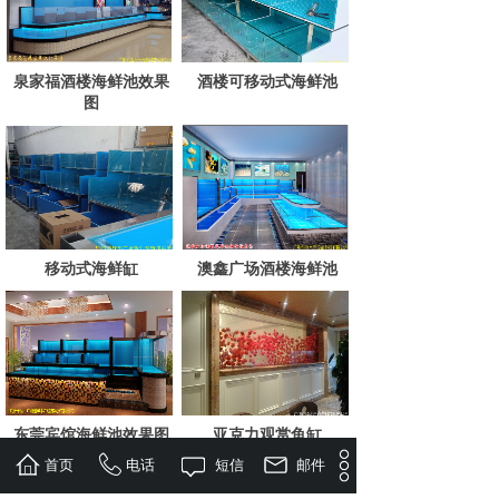
泉家福酒楼海鲜池效果
酒楼可移动式海鲜池
图
移动式海鲜缸
澳鑫广场酒楼海鲜池
东莞宾馆海鲜池效果图
亚克力观赏鱼缸
首页
电话
短信
邮件
<
1
2
3
4
5
...
9
10
>